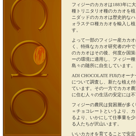
フィジーのカカオは1883年
種トリニタリオ種のカカオを植
ニダッドのカカオは歴史的なハ
ォラステロ種カカオを輸入し植
す。
よって一部のフィジー産カカオ
く、特殊なカカオ研究者の中で
のカカオはその後、何度か国策
ーの環境に適用し、フィジー種
島々の随所に自生しています。
ADI CHOCOLATE FIJIの
について調査し、新たな植え付
ています。その一方でカカオ農
に住む人々の生活の安定には不
フィジーの農民は貧困層が多く
＝チョコレートというより、カ
るより、いかにして仕事量を少
る人たちが沢山います。
いいカカオを育てることで安定